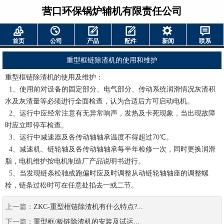
营口环保锅炉辅机有限责任公司
首页
公司
产品
配件
新闻
联系
重型框链除渣机的使用和维护
重型框链除渣机的使用及维护：
1、使用前对设备的固定部分、电气部分、传动系统润滑情况灰渣积
水及灰渣量等必须进行全面检查，认为合适后方可启动电机。
2、运行中应经常注意有无异常响声，发热及卡死现象，当出现故障
时应立即停车检查。
3、运行中减速器及各传动轴轴承温度不得超过70℃。
4、减速机、链轮轴及各传动轴轴承每半年检修一次，同时更换润滑
脂，电机维护按电机制造厂产品说明书进行。
5、当发现链条松驰或跑偏时应及时调整从动链轮轴轴座的调整螺
栓，链条过松时可在任意处掐去一或二节。
上一篇：
ZKC-重型框链除渣机有什么特点?...
下一篇：
重型框/板链除渣机的安装及试运...