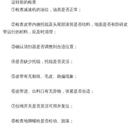
运转前的检查
①检查减速机的油位，油质是否正常；
②检查皮带内侧托辊及头尾部滚筒是否结料，地面是否有防碍皮
带运行的积料，应及时清理；
③确认清扫器是否调整到合适位置；
④是否缺少托辊，托辊是否灵活；
⑤皮带有无裂痕、毛皮、跑偏现象；
⑥皮带进、出料口有无异物，张紧是否合适；
⑦拉绳开关是否灵活可用并复位；
⑧检查地脚螺栓是否松动、脱落；