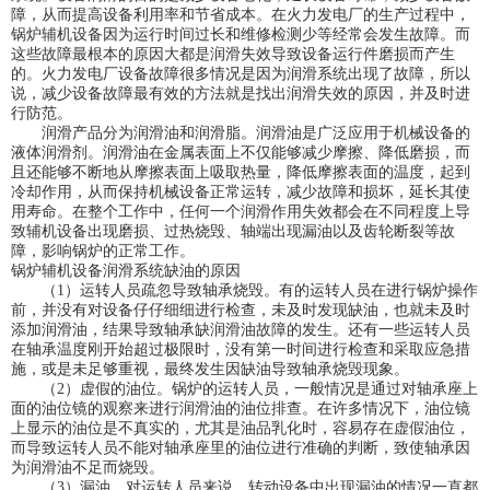
障，从而提高设备利用率和节省成本。在火力发电厂的生产过程中，
锅炉辅机设备因为运行时间过长和维修检测少等经常会发生故障。而
这些故障最根本的原因大都是润滑失效导致设备运行件磨损而产生
的。火力发电厂设备故障很多情况是因为润滑系统出现了故障，所以
说，减少设备故障最有效的方法就是找出润滑失效的原因，并及时进
行防范。
润滑产品分为润滑油和润滑脂。润滑油是广泛应用于机械设备的
液体润滑剂。润滑油在金属表面上不仅能够减少摩擦、降低磨损，而
且还能够不断地从摩擦表面上吸取热量，降低摩擦表面的温度，起到
冷却作用，从而保持机械设备正常运转，减少故障和损坏，延长其使
用寿命。在整个工作中，任何一个润滑作用失效都会在不同程度上导
致辅机设备出现磨损、过热烧毁、轴端出现漏油以及齿轮断裂等故
障，影响锅炉的正常工作。
锅炉辅机设备润滑系统缺油的原因
（1）运转人员疏忽导致轴承烧毁。有的运转人员在进行锅炉操作
前，并没有对设备仔仔细细进行检查，未及时发现缺油，也就未及时
添加润滑油，结果导致轴承缺润滑油故障的发生。还有一些运转人员
在轴承温度刚开始超过极限时，没有第一时间进行检查和采取应急措
施，或是未足够重视，最终发生因缺油导致轴承烧毁现象。
（2）虚假的油位。锅炉的运转人员，一般情况是通过对轴承座上
面的油位镜的观察来进行润滑油的油位排查。在许多情况下，油位镜
上显示的油位是不真实的，尤其是油品乳化时，容易存在虚假油位，
而导致运转人员不能对轴承座里的油位进行准确的判断，致使轴承因
为润滑油不足而烧毁。
（3）漏油。对运转人员来说，转动设备中出现漏油的情况一直都