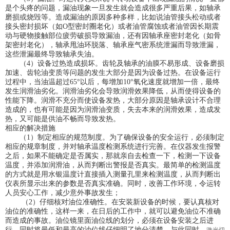
是个头疼的问题，漏油现象一旦发生就会造成很多严重后果，如轴承
磨损或烧毁等。造成漏油的原因多种多样，比如说油管接头松动或者
接头密封损坏（如O型密封圈老化）或者油管腐蚀或者油管因长期震
动与硬物接触部位疲劳破损导致漏油，还有因轴承座密封老化（如骨
架密封老化），轴承甩油环脱落、轴承座气密系统泄漏而导致泄漏，
这些泄漏最终导致轴承失油。
（4）设备过热造成损坏。齿轮及轴承的油膜不易形成、设备磨损
加速、齿轮油变质等问题的发生大部分是因为设备过热。在设备运行
过程中，当油温超过65°以后，每增加10°氧化速度就增加一倍，最终
发生润滑油劣化。润滑油劣化会导致润滑效果降低，从而使得设备的
性能下降。润滑不充分而使设备发热，大部分原因是轴承设计不合理
造成的，也有可能是因为润滑油变质，失去本来的润滑效果，造成发
热，又可能是供油不畅而导致发热。
相应的解决措施
（1）制定相应的规范制度。为了确保设备的安全运行，必须制定
相应的规章制度，并对轴承温度检测系统进行完善。在仪器发生报警
之后，如果不能确定是否属实，那就亲自去检查一下，检测一下设备
温度，并添加润滑油，从而判断出警报是否真实。最简单的检测温度
的方式就是用水银温度计直接插入测量孔里来检测温度，从而判断出
仪表所显示出来的参数是否真实准确。同时，改善工作环境，令运转
人员安心工作，减少意外事故发生；
（2）仔细核对油位准确性。在安装新设备的时候，要认真核对
油位的准确性，这样一来，在日后的工作中，就可以避免油位不准确
而造成的事故。油位镜里面油位线的划分，必须在设备安装之后进
行，同时将最低和最高的油位线仔细明了地分清楚。与此同时，