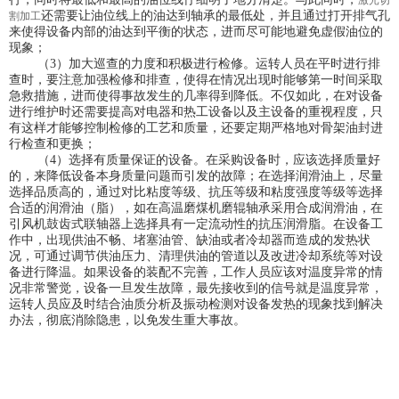
激光切
还需要让油位线上的油达到轴承的最低处，并且通过打开排气孔
割加工
来使得设备内部的油达到平衡的状态，进而尽可能地避免虚假油位的
现象；
（3）加大巡查的力度和积极进行检修。运转人员在平时进行排
查时，要注意加强检修和排查，使得在情况出现时能够第一时间采取
急救措施，进而使得事故发生的几率得到降低。不仅如此，在对设备
进行维护时还需要提高对电器和热工设备以及主设备的重视程度，只
有这样才能够控制检修的工艺和质量，还要定期严格地对骨架油封进
行检查和更换；
（4）选择有质量保证的设备。在采购设备时，应该选择质量好
的，来降低设备本身质量问题而引发的故障；在选择润滑油上，尽量
选择品质高的，通过对比粘度等级、抗压等级和粘度强度等级等选择
合适的润滑油（脂），如在高温磨煤机磨辊轴承采用合成润滑油，在
引风机鼓齿式联轴器上选择具有一定流动性的抗压润滑脂。在设备工
作中，出现供油不畅、堵塞油管、缺油或者冷却器而造成的发热状
况，可通过调节供油压力、清理供油的管道以及改进冷却系统等对设
备进行降温。如果设备的装配不完善，工作人员应该对温度异常的情
况非常警觉，设备一旦发生故障，最先接收到的信号就是温度异常，
运转人员应及时结合油质分析及振动检测对设备发热的现象找到解决
办法，彻底消除隐患，以免发生重大事故。