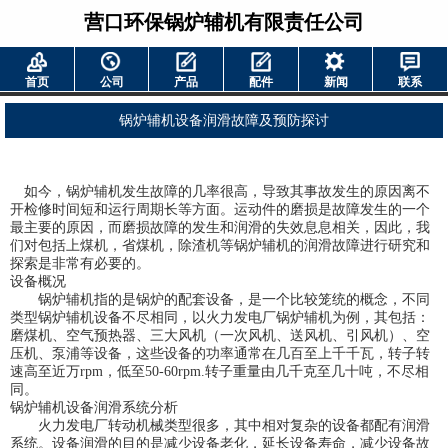
营口环保锅炉辅机有限责任公司
首页
公司
产品
配件
新闻
联系
锅炉辅机设备润滑故障及预防探讨
如今，锅炉辅机发生故障的几率很高，导致其事故发生的原因离不
开检修时间短和运行周期长等方面。运动件的磨损是故障发生的一个
最主要的原因，而磨损故障的发生和润滑的失效息息相关，因此，我
们对包括上煤机，省煤机，除渣机等
锅炉辅机
的润滑故障进行研究和
探索是非常有必要的。
设备概况
锅炉辅机指的是锅炉的配套设备，是一个比较笼统的概念，不同
类型锅炉辅机设备不尽相同，以火力发电厂锅炉辅机为例，其包括：
磨煤机、空气预热器、三大风机（一次风机、送风机、引风机）、空
压机、泵浦等设备，这些设备的功率通常在几百至上千千瓦，转子转
速高至近万rpm，低至50-60rpm.转子重量由几千克至几十吨，不尽相
同。
锅炉辅机设备润滑系统分析
火力发电厂转动机械类型很多，其中相对复杂的设备都配有润滑
系统。设备润滑的目的是减少设备老化，延长设备寿命，减少设备故