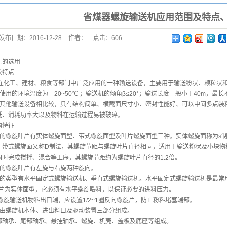
省煤器螺旋输送机应用范围及特点
发布日期：
2016-12-28
作者：
点击：
606
机的选用
特点
在化工、建材、粮食等部门中广泛应用的一种输送设备，主要用于输送粉状、颗粒状
的环境温度为—20~50℃ ；输送机的倾角β≤20°；输送长度一般小于40m，最长
他输送设备相比较，具有结构简单、横截面尺寸小、密封性能好、可以中间多点装料
低、消耗功率大以及物料在运输过程易被破碎。
特征
螺旋叶片有实体螺旋面型、带式螺旋面型及叶片螺旋面型三种。实体螺旋面称为s制法，
。带式螺旋面又称D制法，其螺旋节距与螺旋叶片直径相同，适用于输送粉状及小块物
时完成搅拌、混合等工序，其螺旋节距约为螺旋叶片直径的1.2倍。
螺旋叶片有左旋与右旋两种旋向。
类型有水平固定式螺旋输送机、垂直式螺旋输送机。水平固定式螺旋输送机是最常用
叶片为实体面型，它必须有水平螺旋喂料，以保证必要的进料压力。
旋输送机物料出口端，应设置1/2~1圈反向螺旋片，防止粉料堵塞端部。
螺旋机本体、进出料口及驱动装置三部分组成。
承、尾部轴承、悬挂轴承、螺旋、机壳、盖板及底座等组成。