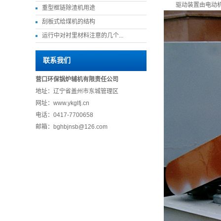
驱动装置由电动机
重型框链除渣机用途
刮板式给煤机的结构
运行中对衬里材料注意的几个...
联系我们
营口环保锅炉辅机有限责任公司
地址：辽宁省盖州市东城管理区
网址：www.ykglfj.cn
电话：0417-7700658
邮箱：bghbjnsb@126.com