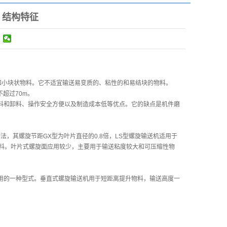
、结构特征
和小块状物料。它不适宜输送易变质的、粘性的和易结块的物料。
不超过70m。
和卸料、操作安全方便以及制造成本低等优点。它的缺点是机件磨
其螺旋节距GX型为叶片直径的0.8倍，LS型螺旋输送机适用于
料。叶片式螺旋面应用较少，主要用于输送粘度较大和可压缩性物
的一种型式。垂直式螺旋输送机用于短距离提升物料，输送高度一