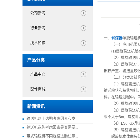
公司新闻
行业新闻
一、
省煤器
螺旋输送
技术知识
（一）应用范围及
(1)螺旋输送机是
（2）螺旋输送机使用
产品分类
（3）螺旋输送与其
损较严重、输送量较
产品中心
（二）分类及结构
（1）螺旋输送机的
配件商城.
输送粉状和粒状物料
料，在输送过程中，同
（2）螺旋输送机的
新闻资讯
（3）螺旋输送机的
般不大于8m，螺旋
输送机网上选购考虑因素和皮...
（4）LS、GX型螺
输送机选购考虑因素是否需要...
（5）螺旋输送机由
带式输送机不同规格选购注意...
螺旋机本体由头部轴